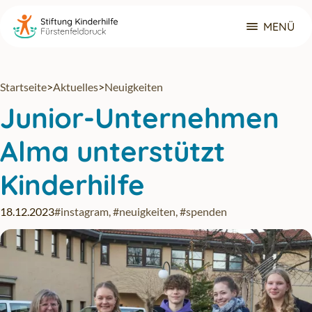
Zum Hauptinhalt springen
MENÜ
Navigat
Startseite
>
Aktuelles
>
Neuigkeiten
Junior-Unternehmen
Alma unterstützt
Kinderhilfe
18.12.2023
#instagram
,
#neuigkeiten
,
#spenden