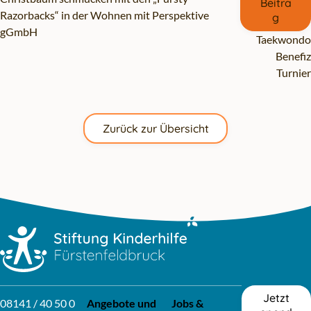
Beitra
Razorbacks“ in der Wohnen mit Perspektive
g
gGmbH
Taekwondo
Benefiz
Turnier
Zurück zur Übersicht
Zum Hauptinhalt springen
Zur Navigation springen
Jetzt
08141 / 40 50 0
Angebote und
Jobs &