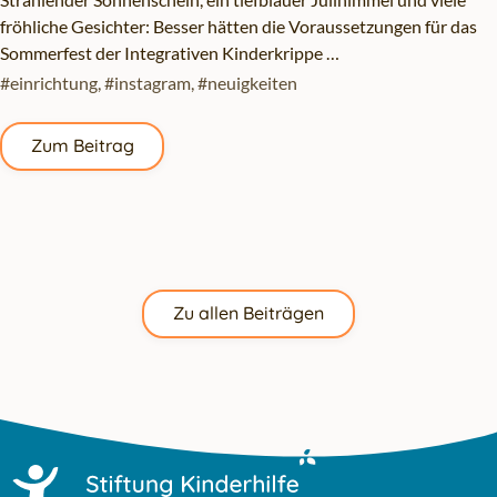
fröhliche Gesichter: Besser hätten die Voraussetzungen für das
Sommerfest der Integrativen Kinderkrippe …
#einrichtung
,
#instagram
,
#neuigkeiten
Zum Beitrag
Zu allen Beiträgen
Zum Hauptinhalt springen
Zur Navigation springen