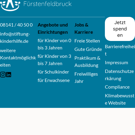
Jetzt
08141 / 40 50 0
Angebote und
Jobs &
spend
Einrichtungen
Karriere
info@stiftung-
en
für Kinder von 0
Freie Stellen
kinderhilfe.de
Barrierefreihei
bis 3 Jahren
Gute Gründe
weitere
t
für Kinder von 3
Kontaktmöglichk
Praktikum &
Impressum
bis 7 Jahren
eiten
Ausbildung
Datenschutze
für Schulkinder
Freiwilliges
External link: Icon-instagram
External link: Icon-linkedin
rkärung
für Erwachsene
Jahr
Compliance
Klimabewusst
e Website