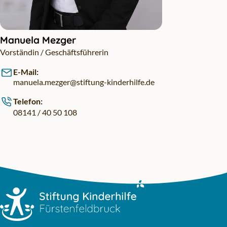
Manuela Mezger
Vorständin / Geschäftsführerin
E-Mail:
manuela.mezger@stiftung-kinderhilfe.de
Telefon:
08141 / 40 50 108
Zum Hauptinhalt springen
Zur Navigation springen