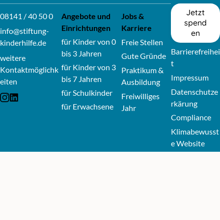
Jetzt
08141 / 40 50 0
Angebote und
Jobs &
spend
Einrichtungen
Karriere
info@stiftung-
en
für Kinder von 0
Freie Stellen
kinderhilfe.de
Barrierefreihei
bis 3 Jahren
Gute Gründe
weitere
t
für Kinder von 3
Kontaktmöglichk
Praktikum &
Impressum
bis 7 Jahren
eiten
Ausbildung
Datenschutze
für Schulkinder
Freiwilliges
External link: Icon-instagram
External link: Icon-linkedin
rkärung
für Erwachsene
Jahr
Compliance
Klimabewusst
e Website