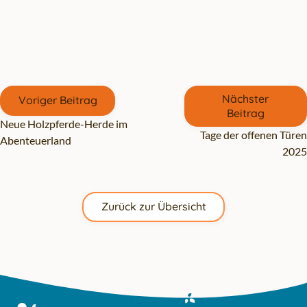
Gehe zu vorherigen oder nächsten Beiträgen
Nächster
Voriger Beitrag
Beitrag
Neue Holzpferde-Herde im
Tage der offenen Türen
Abenteuerland
2025
Zurück zur Übersicht
Zum Hauptinhalt springen
Zur Navigation springen