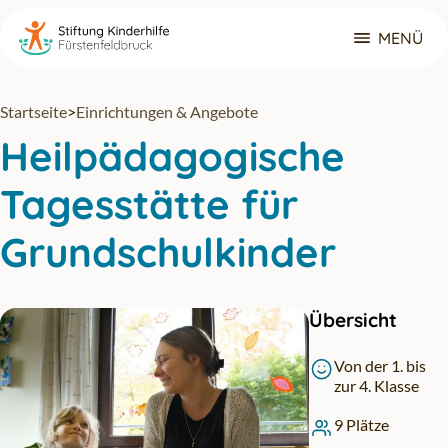
Zum Hauptinhalt springen
MENÜ
Navigat
Startseite
>
Einrichtungen & Angebote
Heilpädagogische
Tagesstätte für
Grundschulkinder
Übersicht
Von der 1. bis
zur 4. Klasse
9 Plätze