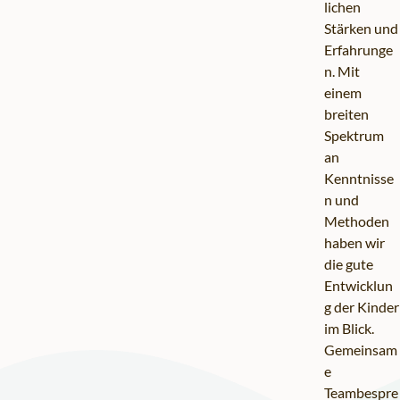
lichen
Stärken und
Erfahrunge
n. Mit
einem
breiten
Spektrum
an
Kenntnisse
n und
Methoden
haben wir
die gute
Entwicklun
g der Kinder
im Blick.
Gemeinsam
e
Teambespre