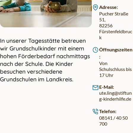
Adresse:
Pucher Straße
51,
82256
Fürstenfeldbruc
k
In unserer Tagesstätte betreuen
wir Grundschulkinder mit einem
Öffnungszeiten
hohen Förderbedarf nachmittags
:
nach der Schule. Die Kinder
Von
Schulschluss bis
besuchen verschiedene
17 Uhr
Grundschulen im Landkreis.
E-Mail:
ute.ling@stiftun
g-kinderhilfe.de
Telefon:
08141 / 40 50
700