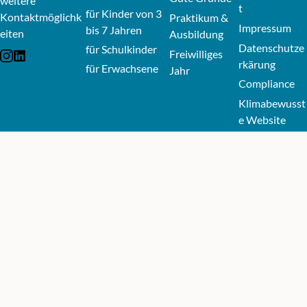
weitere
t
für Kinder von 3
Kontaktmöglichk
Praktikum &
Impressum
bis 7 Jahren
eiten
Ausbildung
Datenschutze
für Schulkinder
Freiwilliges
External link: Icon-instagram
External link: Icon-linkedin
rkärung
für Erwachsene
Jahr
Compliance
Klimabewusst
e Website