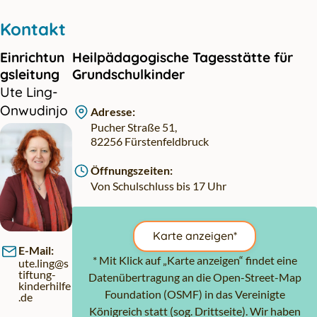
Kontakt
Einrichtun
Heilpädagogische Tagesstätte für
gsleitung
Grundschulkinder
Ute Ling-
Onwudinjo
Adresse:
Pucher Straße 51,
82256 Fürstenfeldbruck
Öffnungszeiten:
Von Schulschluss bis 17 Uhr
Karte anzeigen*
E-Mail:
* Mit Klick auf „Karte anzeigen“ findet eine
ute.ling@s
tiftung-
Datenübertragung an die Open-Street-Map
kinderhilfe
Foundation (OSMF) in das Vereinigte
.de
Königreich statt (sog. Drittseite). Wir haben