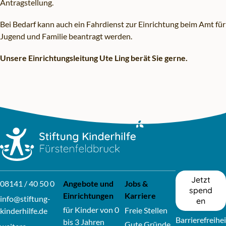
Antragstellung.
Bei Bedarf kann auch ein Fahrdienst zur Einrichtung beim Amt für
Jugend und Familie beantragt werden.
Unsere Einrichtungsleitung Ute Ling berät Sie gerne.
Zum Hauptinhalt springen
Zur Navigation springen
Jetzt
08141 / 40 50 0
Angebote und
Jobs &
spend
Einrichtungen
Karriere
info@stiftung-
en
für Kinder von 0
Freie Stellen
kinderhilfe.de
Barrierefreihei
bis 3 Jahren
Gute Gründe