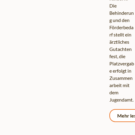
Die
Behinderun
g und den
Förderbeda
rf stellt ein
ärztliches
Gutachten
fest, die
Platzvergab
e erfolgt in
Zusammen
arbeit mit
dem
Jugendamt.
Mehr le